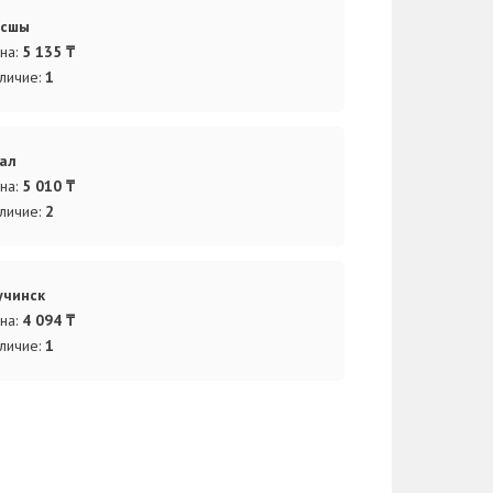
осшы
на:
5 135 ₸
личие:
1
ал
на:
5 010 ₸
личие:
2
чинск
на:
4 094 ₸
личие:
1