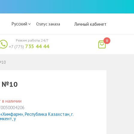
Русский
Статус заказа
Личный кабинет
Режим работы 24/7
0
735 44 44
+7 (775)
№10
л №10
 в наличии
70050004206
«Химфарм», Республика Казахстан, г.
мкент, у