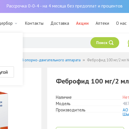
Рассрочка 0-0-4 - на 4 месяца без предоплат и процентов
дербор
Контакты
Доставка
Акции
Аптеки
О нас
Поиск
 заболеваний опорно-двигательного аппарата
Феброфид 100 мг/2 мл 
угой
Феброфид 100 мг/2 м
Наличие
Нет
Модель
48
Производитель
АО 
Шы