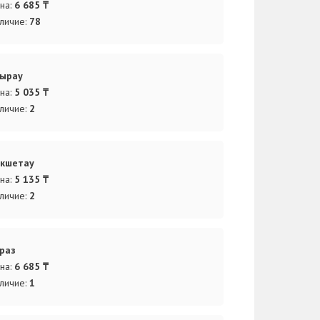
на:
6 685 ₸
личие:
78
ырау
на:
5 035 ₸
личие:
2
кшетау
на:
5 135 ₸
личие:
2
раз
на:
6 685 ₸
личие:
1