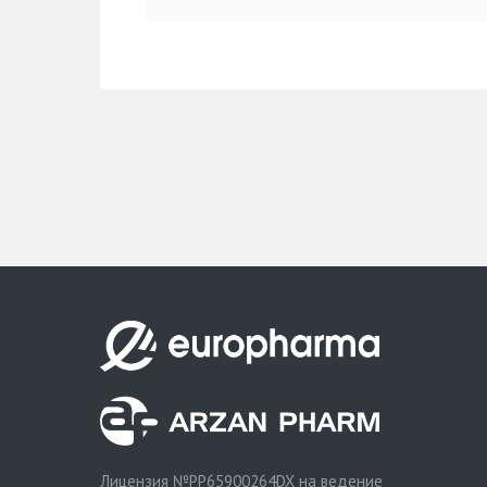
Лицензия
№PP65900264DX
на ведение