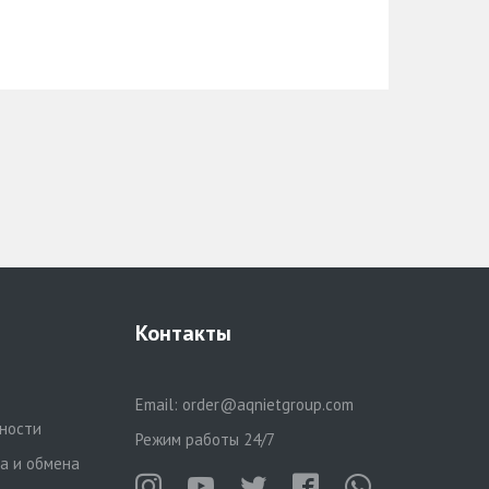
Контакты
Email:
order@aqnietgroup.com
ности
Режим работы 24/7
та и обмена